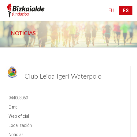
946 083 776
info@bizkaialde.eus
EU
ES
NOTICIAS
Club Leioa Igeri Waterpolo
944008059
E-mail
Web oficial
Localización
Noticias