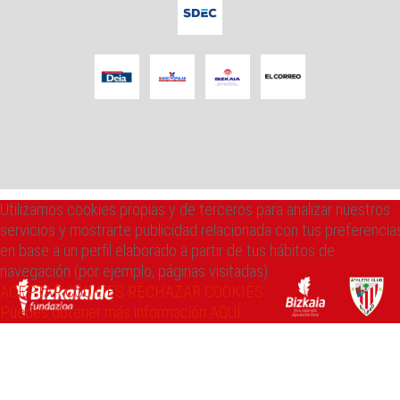
Utilizamos cookies propias y de terceros para analizar nuestros
servicios y mostrarte publicidad relacionada con tus preferencia
en base a un perfil elaborado a partir de tus hábitos de
navegación (por ejemplo, páginas visitadas).
ACEPTAR COOKIES
RECHAZAR COOKIES
Puedes obtener más información AQUÍ
946 083 776
info@bizkaialde.eus