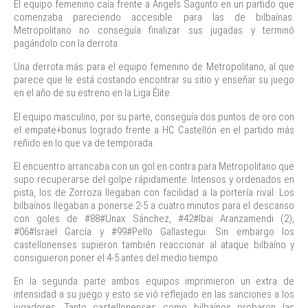
El equipo femenino caía frente a Angels Sagunto en un partido que
comenzaba pareciendo accesible para las de bilbaínas.
Metropolitano no conseguía finalizar sus jugadas y terminó
pagándolo con la derrota.
Una derrota más para el equipo femenino de Metropolitano, al que
parece que le está costando encontrar su sitio y enseñar su juego
en el año de su estreno en la Liga Élite.
El equipo masculino, por su parte, conseguía dos puntos de oro con
el empate+bonus logrado frente a HC Castellón en el partido más
reñido en lo que va de temporada.
El encuentro arrancaba con un gol en contra para Metropolitano que
supo recuperarse del golpe rápidamente. Intensos y ordenados en
pista, los de Zorroza llegaban con facilidad a la portería rival. Los
bilbaínos llegaban a ponerse 2-5 a cuatro minutos para el descanso
con goles de #88#Unax Sánchez, #42#Ibai Aranzamendi (2),
#06#Israel García y #99#Pello Gallastegui. Sin embargo los
castellonenses supieron también reaccionar al ataque bilbaíno y
consiguieron poner el 4-5 antes del medio tiempo.
En la segunda parte ambos equipos imprimieron un extra de
intensidad a su juego y esto se vió reflejado en las sanciones a los
jugadores. Tanto castellonenses como bilbaínos probaron las