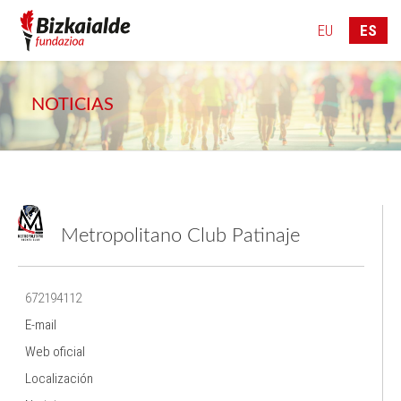
946 083 776
info@bizkaialde.eus
EU
ES
NOTICIAS
Metropolitano Club Patinaje
672194112
E-mail
Web oficial
Localización