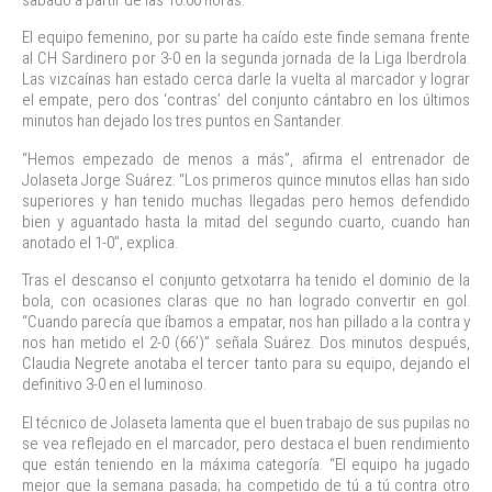
sábado a partir de las 16:00 horas.
El equipo femenino, por su parte ha caído este finde semana frente
al CH Sardinero por 3-0 en la segunda jornada de la Liga Iberdrola.
Las vizcaínas han estado cerca darle la vuelta al marcador y lograr
el empate, pero dos ‘contras’ del conjunto cántabro en los últimos
minutos han dejado los tres puntos en Santander.
“Hemos empezado de menos a más”, afirma el entrenador de
Jolaseta Jorge Suárez. “Los primeros quince minutos ellas han sido
superiores y han tenido muchas llegadas pero hemos defendido
bien y aguantado hasta la mitad del segundo cuarto, cuando han
anotado el 1-0”, explica.
Tras el descanso el conjunto getxotarra ha tenido el dominio de la
bola, con ocasiones claras que no han logrado convertir en gol.
“Cuando parecía que íbamos a empatar, nos han pillado a la contra y
nos han metido el 2-0 (66’)” señala Suárez. Dos minutos después,
Claudia Negrete anotaba el tercer tanto para su equipo, dejando el
definitivo 3-0 en el luminoso.
El técnico de Jolaseta lamenta que el buen trabajo de sus pupilas no
se vea reflejado en el marcador, pero destaca el buen rendimiento
que están teniendo en la máxima categoría. “El equipo ha jugado
mejor que la semana pasada; ha competido de tú a tú contra otro