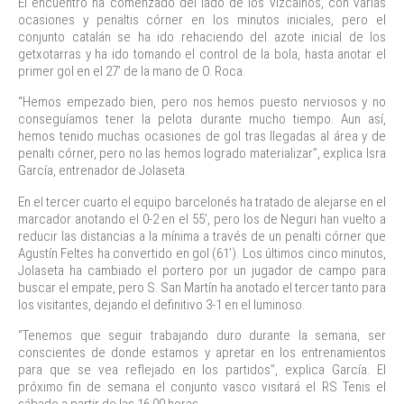
El encuentro ha comenzado del lado de los vizcaínos, con varias
ocasiones y penaltis córner en los minutos iniciales, pero el
conjunto catalán se ha ido rehaciendo del azote inicial de los
getxotarras y ha ido tomando el control de la bola, hasta anotar el
primer gol en el 27’ de la mano de O. Roca.
“Hemos empezado bien, pero nos hemos puesto nerviosos y no
conseguíamos tener la pelota durante mucho tiempo. Aun así,
hemos tenido muchas ocasiones de gol tras llegadas al área y de
penalti córner, pero no las hemos logrado materializar”, explica Isra
García, entrenador de Jolaseta.
En el tercer cuarto el equipo barcelonés ha tratado de alejarse en el
marcador anotando el 0-2 en el 55’, pero los de Neguri han vuelto a
reducir las distancias a la mínima a través de un penalti córner que
Agustín Feltes ha convertido en gol (61’). Los últimos cinco minutos,
Jolaseta ha cambiado el portero por un jugador de campo para
buscar el empate, pero S. San Martín ha anotado el tercer tanto para
los visitantes, dejando el definitivo 3-1 en el luminoso.
“Tenemos que seguir trabajando duro durante la semana, ser
conscientes de donde estamos y apretar en los entrenamientos
para que se vea reflejado en los partidos”, explica García. El
próximo fin de semana el conjunto vasco visitará el RS Tenis el