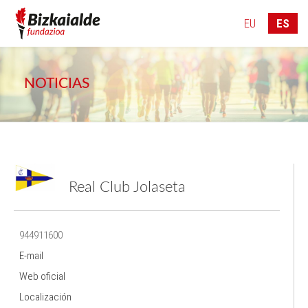
946 083 776
info@bizkaialde.eus
EU
ES
NOTICIAS
Real Club Jolaseta
944911600
E-mail
Web oficial
Localización